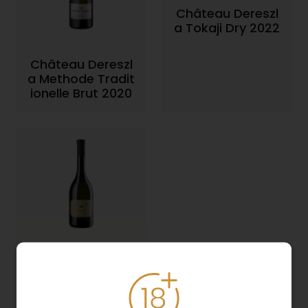
Château Dereszl
a Tokaji Dry 2022
Château Dereszl
a Methode Tradit
ionelle Brut 2020
Château Dereszl
a Furmint 2022