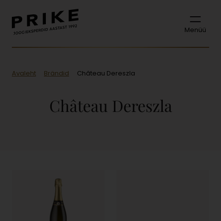
Menüü
Avaleht
Brändid
Château Dereszla
Château Dereszla