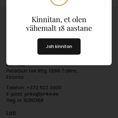
Kinnitan, et olen
vähemalt 18 aastane
Jah kinnitan
Eesti
AS Prike
Peterburi tee 92g, 13816 Tallinn,
Estonia
Telefon: +372 622 4900
E-post: prike@prike.ee
Reg. nr 10310368
Läti