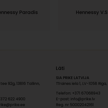
ennessy Paradis
Hennessy V.S
Läti
SIA PRIKE LATVIJA
tee 92g, 13816 Tallinn,
Tīraines iela 1, LV-1058 Riga,
Telefon: +371 67068943
+372 622 4900
E-post: info@prike.lv
rike@prike.ee
Reg. nr 50002042161