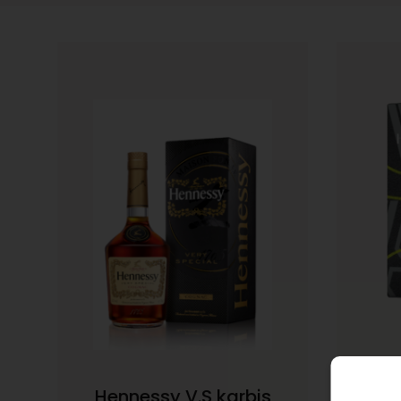
H
Hennessy V.S karbis
Co