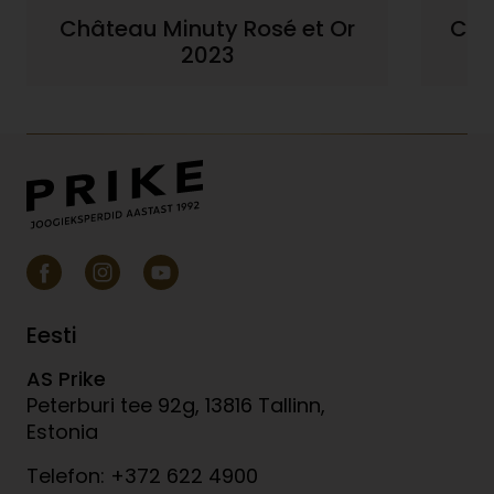
Château Minuty Rosé et Or
Châ
2023
Eesti
AS Prike
Peterburi tee 92g, 13816 Tallinn,
Estonia
Telefon: +372 622 4900