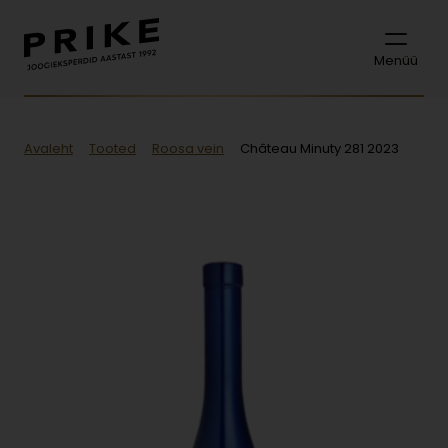
Menüü
Avaleht
Tooted
Roosa vein
Château Minuty 281 2023