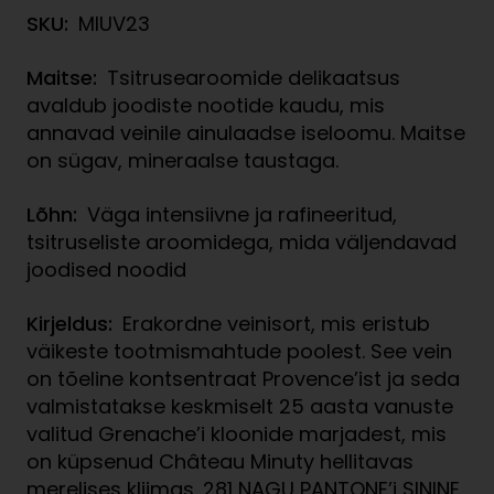
SKU:
MIUV23
Maitse:
Tsitrusearoomide delikaatsus
avaldub joodiste nootide kaudu, mis
annavad veinile ainulaadse iseloomu. Maitse
on sügav, mineraalse taustaga.
Lõhn:
Väga intensiivne ja rafineeritud,
tsitruseliste aroomidega, mida väljendavad
joodised noodid
Kirjeldus:
Erakordne veinisort, mis eristub
väikeste tootmismahtude poolest. See vein
on tõeline kontsentraat Provence’ist ja seda
valmistatakse keskmiselt 25 aasta vanuste
valitud Grenache’i kloonide marjadest, mis
on küpsenud Château Minuty hellitavas
merelises kliimas. 281 NAGU PANTONE’i SININE