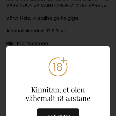
VÄRVITOON JA SAINT-TROPEZ’ MERE VÄRVUS
Värv:
Hele, kristallselge helgiga
Alkoholisisaldus:
12.5 % vol.
Riik:
Prantsusmaa
Piirkond:
Provence
Bränd:
Minuty
Kategooria:
Roosa vein
Kinnitan, et olen
vähemalt 18 aastane