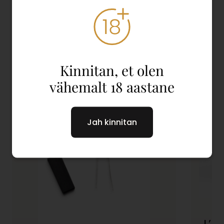
Seotud tooted
Vaata kõiki
Kinnitan, et olen
vähemalt 18 aastane
Jah kinnitan
L’At