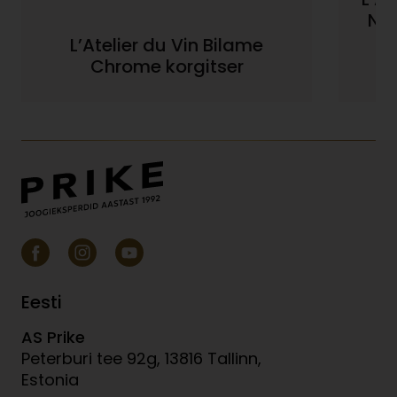
No
L’Atelier du Vin Bilame
Chrome korgitser
Eesti
AS Prike
Peterburi tee 92g, 13816 Tallinn,
Estonia