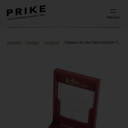
Menüü
Avaleht
Tooted
Tarvikud
L’Atelier du Vin Oeno Motion Trésor veiniavaja puidust karbis