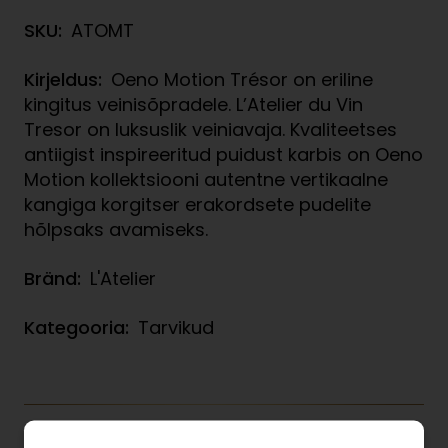
SKU:
ATOMT
Kirjeldus:
Oeno Motion Trésor on eriline
kingitus veinisõpradele. L’Atelier du Vin
Tresor on luksuslik veiniavaja. Kvaliteetses
antiigist inspireeritud puidust karbis on Oeno
Motion kollektsiooni autentne vertikaalne
kangiga korgitser erakordsete pudelite
hõlpsaks avamiseks.
Bränd:
L'Atelier
Kategooria:
Tarvikud