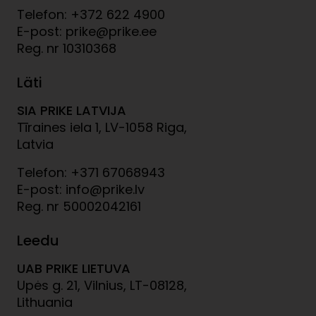
Telefon: +372 622 4900
E-post: prike@prike.ee
Reg. nr 10310368
Läti
SIA PRIKE LATVIJA
Tīraines iela 1, LV-1058 Riga,
Latvia
Telefon: +371 67068943
E-post: info@prike.lv
Reg. nr 50002042161
Leedu
UAB PRIKE LIETUVA
Upės g. 21, Vilnius, LT-08128,
Lithuania