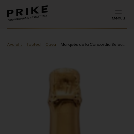
Menüü
Avaleht
Tooted
Cava
Marqués de la Concordia Selección Especial Semi-Seco