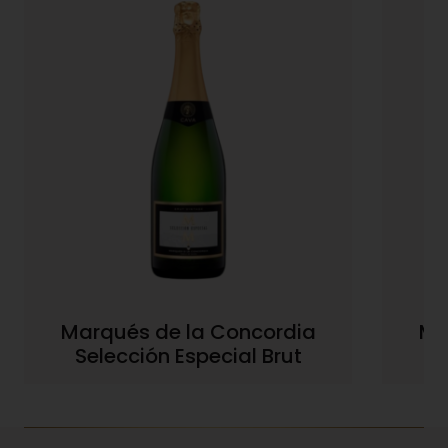
Marqués de la Concordia
Ma
Selección Especial Brut