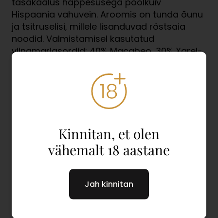
tasakaalus happesusega poolkuiv
Hispaania vahuvein. Aroomis on tunda õunu
ja tsitruselisi, millele lisanduvad röstsaia
noodid. Valmistamisel kasutatud
viinamarjasordid: 40% Macabeo, 30% Xarel-
lo, 30% Parellada.
Värv:
Hele õlgkollane.
Alkoholisisaldus:
11 % vol.
Kinnitan, et olen
Riik:
Hispaania
vähemalt 18 aastane
Piirkond:
Cava
Bränd:
Marques de la Concordia
Jah kinnitan
Kategooria:
Cava