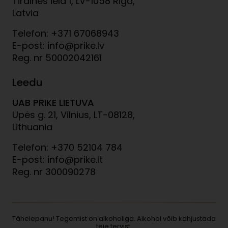
Tīraines iela 1, LV-1058 Riga,
Latvia
Telefon: +371 67068943
E-post: info@prike.lv
Reg. nr 50002042161
Leedu
UAB PRIKE LIETUVA
Upės g. 21, Vilnius, LT-08128,
Lithuania
Telefon: +370 52104 784
E-post: info@prike.lt
Reg. nr 300090278
Tähelepanu! Tegemist on alkoholiga. Alkohol võib kahjustada
teie tervist.