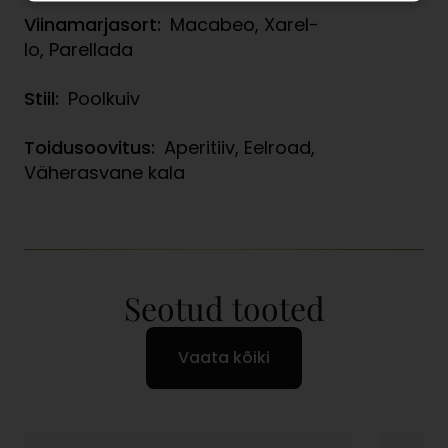
Viinamarjasort:
Macabeo, Xarel-
lo, Parellada
Stiil:
Poolkuiv
Toidusoovitus:
Aperitiiv, Eelroad,
Väherasvane kala
Seotud tooted
Vaata kõiki