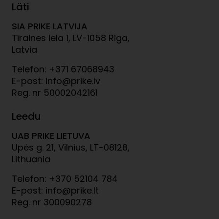
Läti
SIA PRIKE LATVIJA
Tīraines iela 1, LV-1058 Riga,
Latvia
Telefon: +371 67068943
E-post: info@prike.lv
Reg. nr 50002042161
Leedu
UAB PRIKE LIETUVA
Upės g. 21, Vilnius, LT-08128,
Lithuania
Telefon: +370 52104 784
E-post: info@prike.lt
Reg. nr 300090278