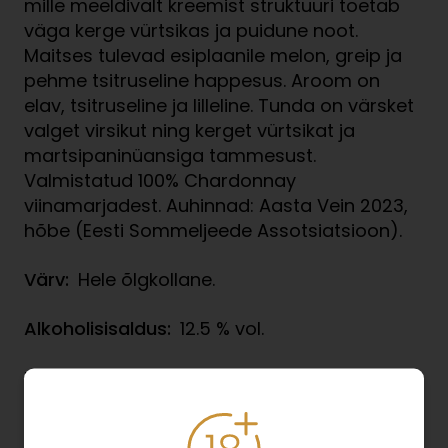
mille meeldivalt kreemist struktuuri toetab
väga kerge vürtsikas ja puidune noot.
Maitses tulevad esiplaanile melon, greip ja
pehme tsitruseline happesus. Aroom on
elav, tsitruseline ja lilleline. Tunda on värsket
valget virsikut ning kerget vürtsikat ja
martsipaninüansiga tammesust.
Valmistatud 100% Chardonnay
viinamarjadest. Auhinnad: Aasta Vein 2023,
hõbe (Eesti Sommeljeede Assotsiatsioon).
Värv:
Hele õlgkollane.
Alkoholisisaldus:
12.5 % vol.
Riik:
Austraalia
Piirkond:
South Australia