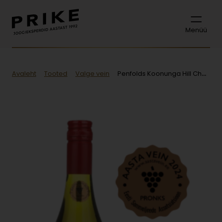
Menüü
Avaleht
Tooted
Valge vein
Penfolds Koonunga Hill Chardonnay