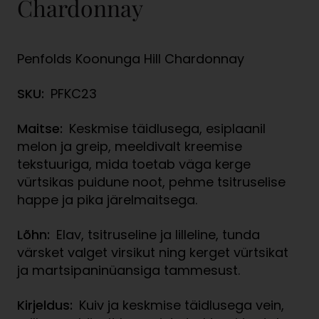
Chardonnay
Penfolds Koonunga Hill Chardonnay
SKU:
PFKC23
Maitse:
Keskmise täidlusega, esiplaanil
melon ja greip, meeldivalt kreemise
tekstuuriga, mida toetab väga kerge
vürtsikas puidune noot, pehme tsitruselise
happe ja pika järelmaitsega.
Lõhn:
Elav, tsitruseline ja lilleline, tunda
värsket valget virsikut ning kerget vürtsikat
ja martsipaninüansiga tammesust.
Kirjeldus:
Kuiv ja keskmise täidlusega vein,