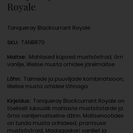
Royale
Tanqueray Blackcurrant Royale
SKU:
TANBR70
Maitse:
Mahlased küpsed mustsõstrad, õrn
vanilje, lillelise musta orhidee järelmaitse
Lõhn:
Taimede ja puuviljade kombinatsioon,
lillelise musta orhidee lõhnaga
Kirjeldus:
Tanqueray Blackcurrant Royale on
tõeliselt luksuslik mahlaste mustsõstarde ja
õrna vaniljemaitseline džinn. Maitsenootides
on tunda musta orihideed, prantsuse
mustsõstraid, Madagaskari vaniljet ja