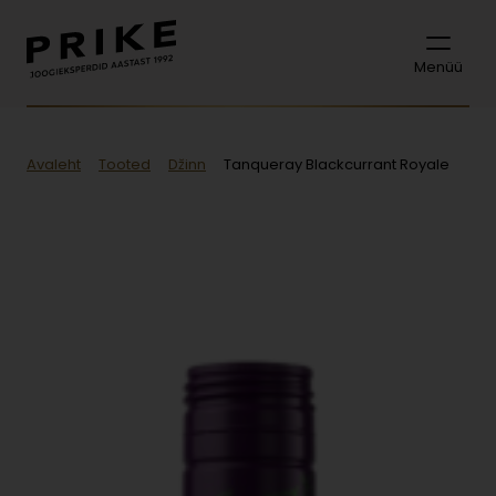
Menüü
Avaleht
Tooted
Džinn
Tanqueray Blackcurrant Royale