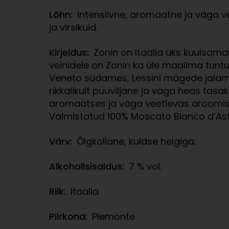
Lõhn:
Intensiivne, aromaatne ja väga ve
ja virsikuid.
Kirjeldus:
Zonin on Itaalia üks kuulsamaid
veinidele on Zonin ka üle maailma tunt
Veneto südames, Lessini mägede jalamil
rikkalikult puuviljane ja väga heas tasak
aromaatses ja väga veetlevas aroomis o
Valmistatud 100% Moscato Bianco d’Ast
Värv:
Õlgkollane, kuldse helgiga.
Alkoholisisaldus:
7 % vol.
Riik:
Itaalia
Piirkond:
Piemonte