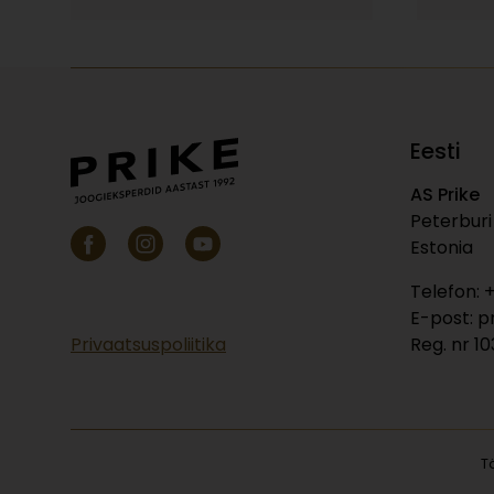
Eesti
AS Prike
Peterburi 
Estonia
Telefon: 
E-post: p
Privaatsuspoliitika
Reg. nr 1
T