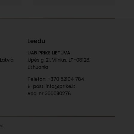
Leedu
UAB PRIKE LIETUVA
 Latvia
Upės g. 21, Vilnius, LT-08128,
Lithuania
Telefon: +370 52104 784
E-post: info@prike.lt
Reg. nr 300090278
t.