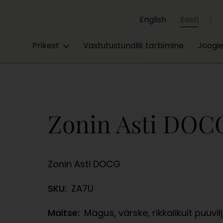
English
Eesti
Prikest
Vastutustundlik tarbimine
Joogi
Zonin Asti DOC
Zonin Asti DOCG
SKU:
ZA7U
Maitse:
Magus, värske, rikkalikult puuvi