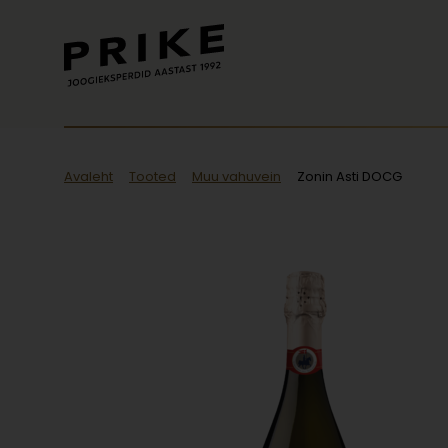
Avaleht
Tooted
Muu vahuvein
Zonin Asti DOCG