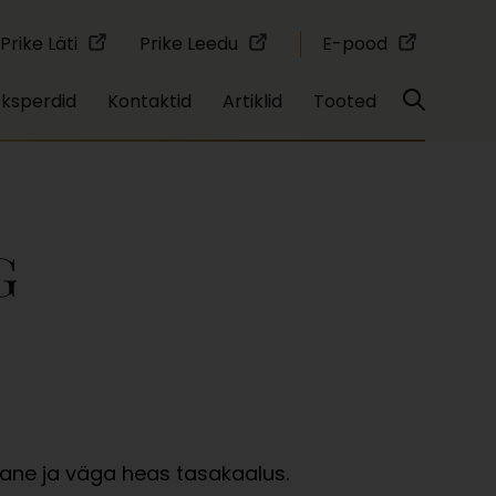
Prike Läti
Prike Leedu
E-pood
eksperdid
Kontaktid
Artiklid
Tooted
G
ljane ja väga heas tasakaalus.