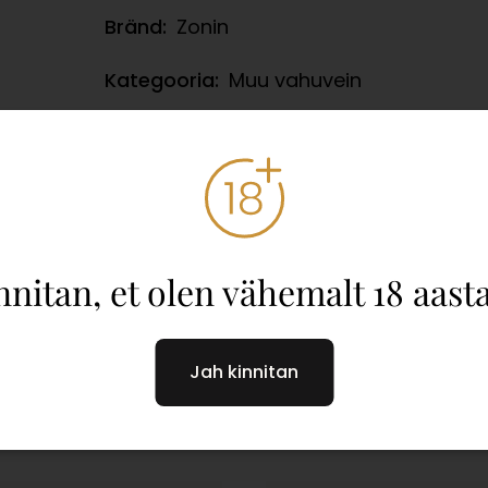
Bränd:
Zonin
Kategooria:
Muu vahuvein
Viinamarjasort:
Moscato Bianco d’Asti
Stiil:
Magus
Toidusoovitus:
Dessert, Iseseisvalt nau
nnitan, et olen vähemalt 18 aast
Jah kinnitan