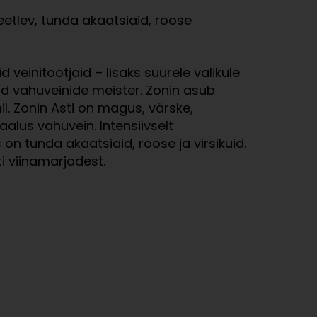
etlev, tunda akaatsiaid, roose
 veinitootjaid – lisaks suurele valikule
ud vahuveinide meister. Zonin asub
. Zonin Asti on magus, värske,
aalus vahuvein. Intensiivselt
n tunda akaatsiaid, roose ja virsikuid.
i viinamarjadest.