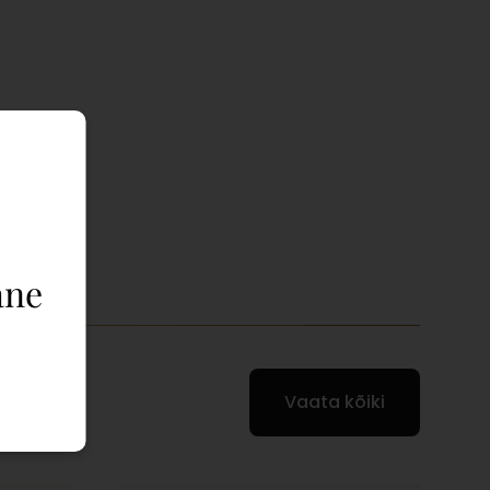
timiseks
ane
Vaata kõiki