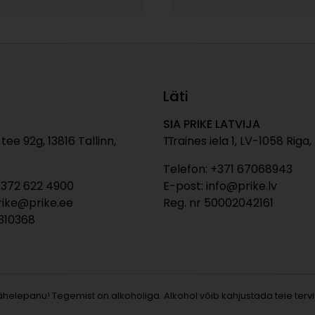
Läti
SIA PRIKE LATVIJA
tee 92g, 13816 Tallinn,
Tīraines iela 1, LV-1058 Riga,
Telefon: +371 67068943
+372 622 4900
E-post: info@prike.lv
rike@prike.ee
Reg. nr 50002042161
0310368
ähelepanu! Tegemist on alkoholiga. Alkohol võib kahjustada teie tervis