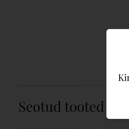
Ki
Seotud tooted